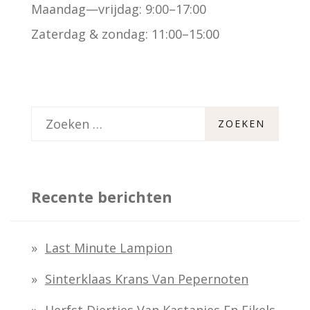
Maandag—vrijdag: 9:00–17:00
Zaterdag & zondag: 11:00–15:00
Z
o
e
k
Recente berichten
e
n
Last Minute Lampion
n
Sinterklaas Krans Van Pepernoten
a