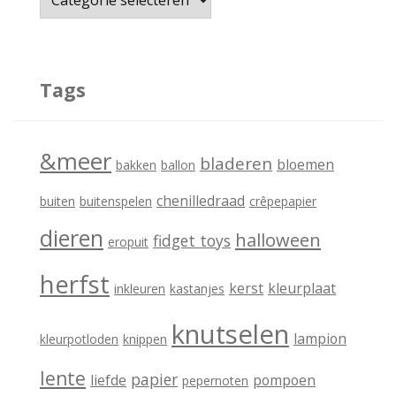
a
t
e
Tags
g
o
&meer
bladeren
bloemen
bakken
ballon
r
i
chenilledraad
buiten
buitenspelen
crêpepapier
e
dieren
halloween
fidget toys
eropuit
ë
herfst
kerst
kleurplaat
inkleuren
kastanjes
n
knutselen
lampion
kleurpotloden
knippen
lente
papier
liefde
pompoen
pepernoten