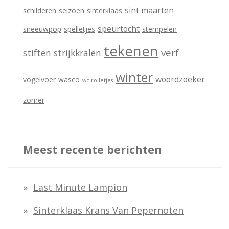
sint maarten
schilderen
seizoen
sinterklaas
speurtocht
sneeuwpop
spelletjes
stempelen
tekenen
verf
stiften
strijkkralen
winter
woordzoeker
vogelvoer
wasco
wc rolletjes
zomer
Meest recente berichten
Last Minute Lampion
Sinterklaas Krans Van Pepernoten