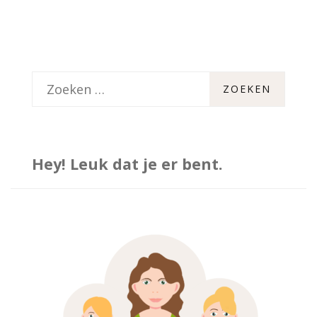
Z
o
e
k
Hey! Leuk dat je er bent.
e
n
n
a
a
r