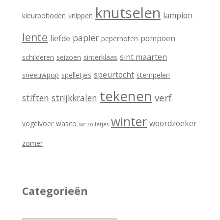
knutselen
lampion
kleurpotloden
knippen
lente
papier
liefde
pompoen
pepernoten
sint maarten
schilderen
seizoen
sinterklaas
speurtocht
sneeuwpop
spelletjes
stempelen
tekenen
verf
stiften
strijkkralen
winter
woordzoeker
vogelvoer
wasco
wc rolletjes
zomer
Categorieën
C