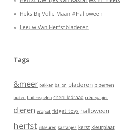
Herfst Diertjes Van Kastanjes En Eikels
a
Heks Bij Volle Maan #halloween
r
:
Leeuw Van Herfstbladeren
Tags
&meer
bladeren
bloemen
bakken
ballon
chenilledraad
buiten
buitenspelen
crêpepapier
dieren
halloween
fidget toys
eropuit
herfst
kerst
kleurplaat
inkleuren
kastanjes