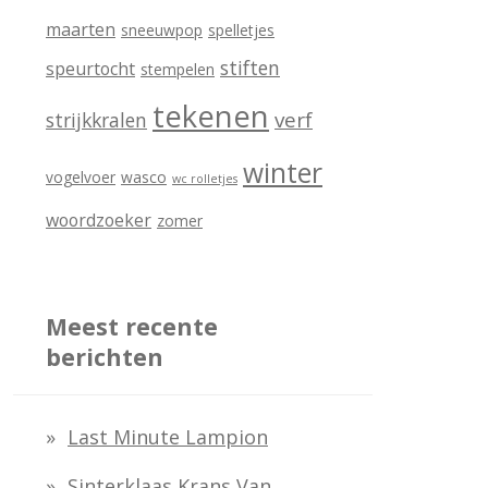
maarten
sneeuwpop
spelletjes
stiften
speurtocht
stempelen
tekenen
verf
strijkkralen
winter
vogelvoer
wasco
wc rolletjes
woordzoeker
zomer
Meest recente
berichten
Last Minute Lampion
Sinterklaas Krans Van