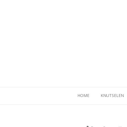
Naar
de
inhoud
springen
HOME
KNUTSELEN