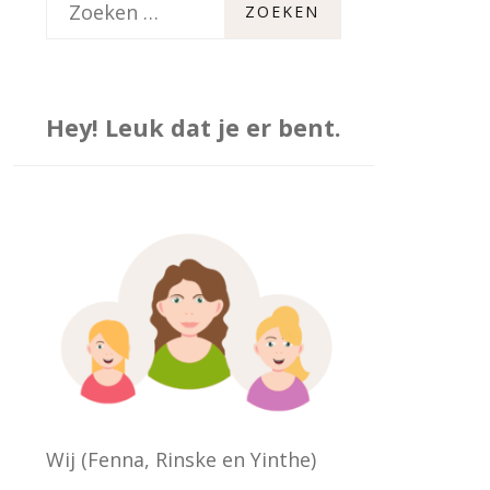
Z
o
e
k
Hey! Leuk dat je er bent.
e
n
n
a
a
r
:
Wij (Fenna, Rinske en Yinthe)