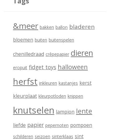
Tags
g
o
&meer
bladeren
bakken
ballon
r
i
bloemen
buiten
buitenspelen
e
dieren
chenilledraad
crêpepapier
ë
halloween
fidget toys
eropuit
n
herfst
kerst
inkleuren
kastanjes
kleurplaat
kleurpotloden
knippen
knutselen
lente
lampion
papier
liefde
pompoen
pepernoten
sint
schilderen
seizoen
sinterklaas