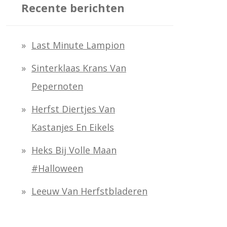
k
Recente berichten
e
n
Last Minute Lampion
n
Sinterklaas Krans Van
a
Pepernoten
a
Herfst Diertjes Van
r
Kastanjes En Eikels
:
Heks Bij Volle Maan
#halloween
Leeuw Van Herfstbladeren