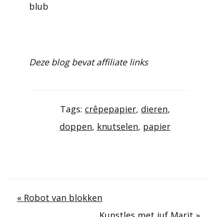
blub
Deze blog bevat affiliate links
Tags:
crêpepapier
,
dieren
,
doppen
,
knutselen
,
papier
Berichtnavigatie
« Robot van blokken
Kunstles met juf Marit »