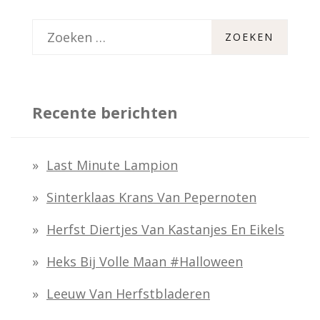
Z
o
e
k
Recente berichten
e
n
Last Minute Lampion
n
Sinterklaas Krans Van Pepernoten
a
Herfst Diertjes Van Kastanjes En Eikels
a
Heks Bij Volle Maan #halloween
r
:
Leeuw Van Herfstbladeren