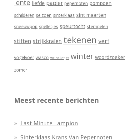
lente
papier
liefde
pompoen
pepernoten
sint maarten
schilderen
seizoen
sinterklaas
speurtocht
sneeuwpop
spelletjes
stempelen
tekenen
verf
stiften
strijkkralen
winter
woordzoeker
vogelvoer
wasco
wc rolletjes
zomer
Meest recente berichten
Last Minute Lampion
Sinterklaas Krans Van Pepernoten