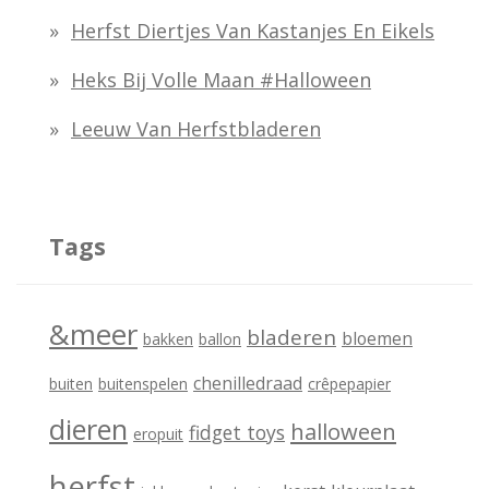
a
Herfst Diertjes Van Kastanjes En Eikels
a
Heks Bij Volle Maan #halloween
r
:
Leeuw Van Herfstbladeren
Tags
&meer
bladeren
bloemen
bakken
ballon
chenilledraad
buiten
buitenspelen
crêpepapier
dieren
halloween
fidget toys
eropuit
herfst