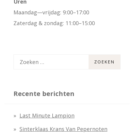
Uren
Maandag—vrijdag: 9:00–17:00
Zaterdag & zondag: 11:00–15:00
Z
o
e
k
Recente berichten
e
n
Last Minute Lampion
n
Sinterklaas Krans Van Pepernoten