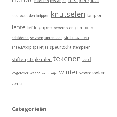
kerst
kleurplaat
inkleuren
kastanjes
knutselen
lampion
kleurpotloden
knippen
lente
papier
liefde
pompoen
pepernoten
sint maarten
schilderen
seizoen
sinterklaas
speurtocht
sneeuwpop
spelletjes
stempelen
tekenen
verf
stiften
strijkkralen
winter
woordzoeker
vogelvoer
wasco
wc rolletjes
zomer
Categorieën