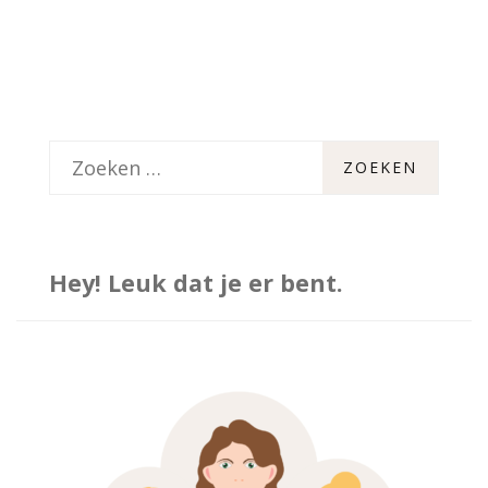
Z
o
e
k
Hey! Leuk dat je er bent.
e
n
n
a
a