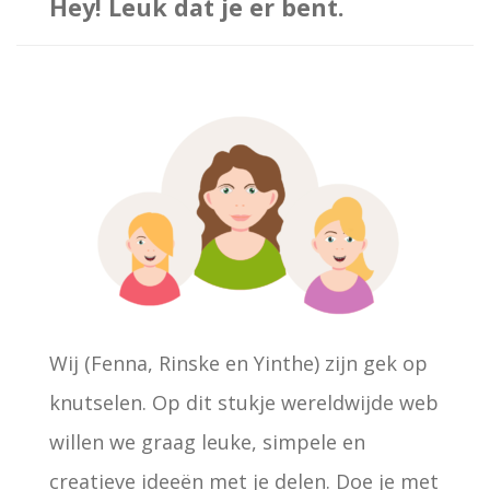
k
Hey! Leuk dat je er bent.
e
n
n
a
a
r
:
Wij (Fenna, Rinske en Yinthe) zijn gek op
knutselen. Op dit stukje wereldwijde web
willen we graag leuke, simpele en
creatieve ideeën met je delen. Doe je met