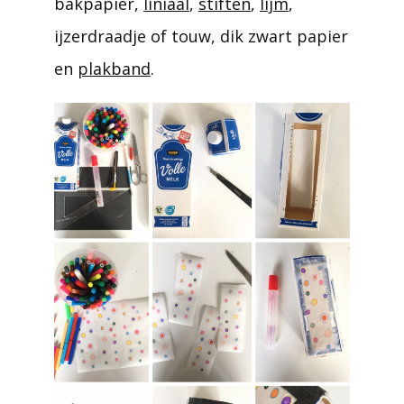
bakpapier,
liniaal
,
stiften
,
lijm
,
ijzerdraadje of touw, dik zwart papier
en
plakband
.