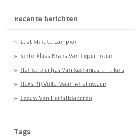
e
k
Recente berichten
e
n
Last Minute Lampion
n
Sinterklaas Krans Van Pepernoten
a
Herfst Diertjes Van Kastanjes En Eikels
a
Heks Bij Volle Maan #halloween
r
:
Leeuw Van Herfstbladeren
Tags