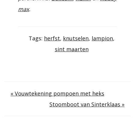
max
.
Tags:
herfst
,
knutselen
,
lampion
,
sint maarten
Berichtnavigatie
« Vouwtekening pompoen met heks
Stoomboot van Sinterklaas »