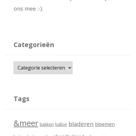
ons mee :-).
Categorieën
C
a
t
e
Tags
g
o
&meer
bladeren
bloemen
bakken
ballon
r