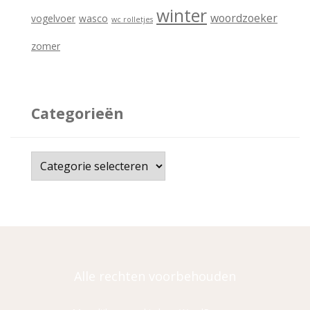
winter
woordzoeker
vogelvoer
wasco
wc rolletjes
zomer
Categorieën
C
a
t
e
g
o
Alle rechten voorbehouden
r