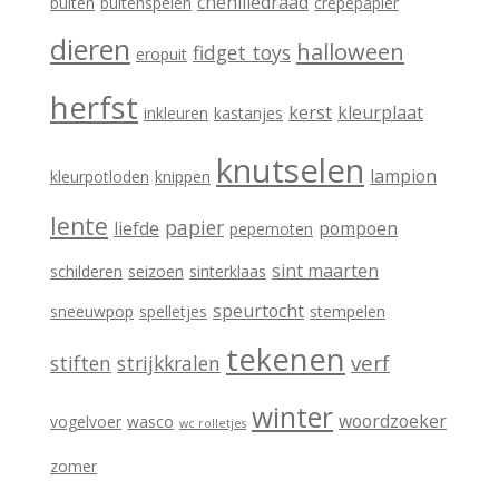
i
chenilledraad
buiten
buitenspelen
crêpepapier
e
dieren
halloween
fidget toys
eropuit
ë
herfst
kerst
kleurplaat
inkleuren
kastanjes
n
knutselen
lampion
kleurpotloden
knippen
lente
papier
liefde
pompoen
pepernoten
sint maarten
schilderen
seizoen
sinterklaas
speurtocht
sneeuwpop
spelletjes
stempelen
tekenen
verf
stiften
strijkkralen
winter
woordzoeker
vogelvoer
wasco
wc rolletjes
zomer