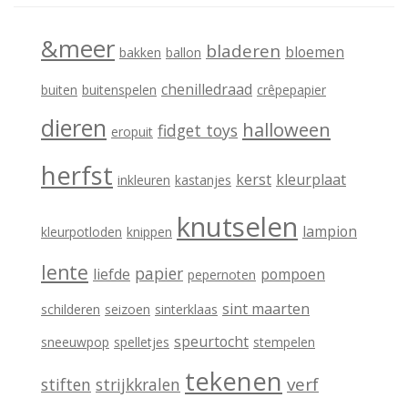
&meer
bladeren
bloemen
bakken
ballon
chenilledraad
buiten
buitenspelen
crêpepapier
dieren
halloween
fidget toys
eropuit
herfst
kerst
kleurplaat
inkleuren
kastanjes
knutselen
lampion
kleurpotloden
knippen
lente
papier
liefde
pompoen
pepernoten
sint maarten
schilderen
seizoen
sinterklaas
speurtocht
sneeuwpop
spelletjes
stempelen
tekenen
verf
stiften
strijkkralen