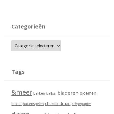
Categorieën
C
a
t
e
Tags
g
o
&meer
bladeren
bloemen
bakken
ballon
r
i
chenilledraad
buiten
buitenspelen
crêpepapier
e