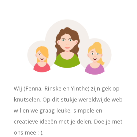
n
n
a
a
r
:
Wij (Fenna, Rinske en Yinthe) zijn gek op
knutselen. Op dit stukje wereldwijde web
willen we graag leuke, simpele en
creatieve ideeën met je delen. Doe je met
ons mee :-).