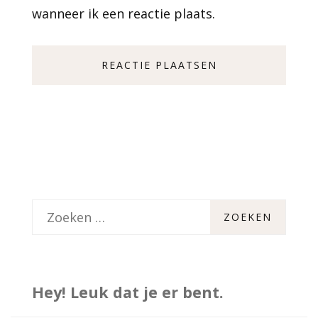
wanneer ik een reactie plaats.
Z
o
e
k
Hey! Leuk dat je er bent.
e