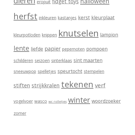
dieren
halloween
fidget toys
eropuit
ë
herfst
kerst
kleurplaat
inkleuren
kastanjes
n
knutselen
lampion
kleurpotloden
knippen
lente
papier
liefde
pompoen
pepernoten
sint maarten
schilderen
seizoen
sinterklaas
speurtocht
sneeuwpop
spelletjes
stempelen
tekenen
verf
stiften
strijkkralen
winter
woordzoeker
vogelvoer
wasco
wc rolletjes
zomer