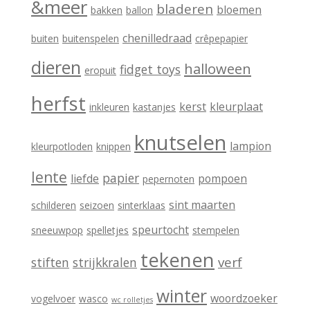
&meer
bladeren
bloemen
bakken
ballon
chenilledraad
buiten
buitenspelen
crêpepapier
dieren
halloween
fidget toys
eropuit
herfst
kerst
kleurplaat
inkleuren
kastanjes
knutselen
lampion
kleurpotloden
knippen
lente
papier
liefde
pompoen
pepernoten
sint maarten
schilderen
seizoen
sinterklaas
speurtocht
sneeuwpop
spelletjes
stempelen
tekenen
verf
stiften
strijkkralen
winter
woordzoeker
vogelvoer
wasco
wc rolletjes