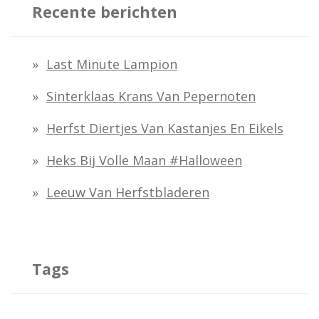
k
Recente berichten
e
n
Last Minute Lampion
n
Sinterklaas Krans Van Pepernoten
a
Herfst Diertjes Van Kastanjes En Eikels
a
Heks Bij Volle Maan #halloween
r
:
Leeuw Van Herfstbladeren
Tags