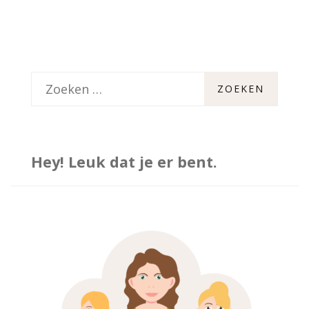
Z
o
e
k
Hey! Leuk dat je er bent.
e
n
n
a
a
r