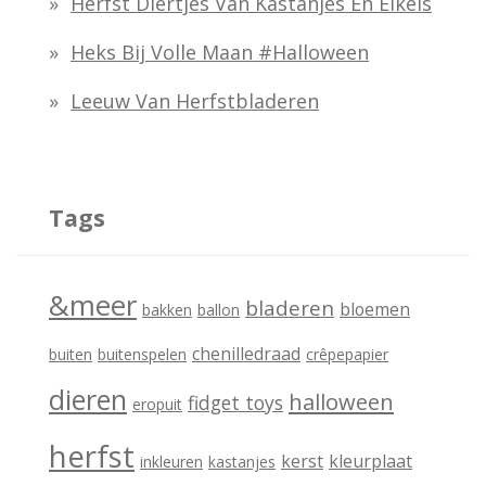
Herfst Diertjes Van Kastanjes En Eikels
a
Heks Bij Volle Maan #halloween
r
:
Leeuw Van Herfstbladeren
Tags
&meer
bladeren
bloemen
bakken
ballon
chenilledraad
buiten
buitenspelen
crêpepapier
dieren
halloween
fidget toys
eropuit
herfst
kerst
kleurplaat
inkleuren
kastanjes