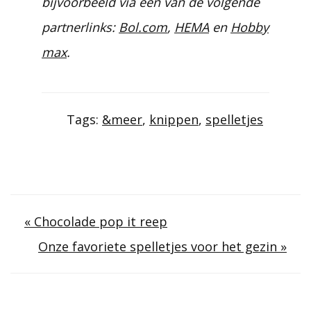
bijvoorbeeld via één van de volgende
partnerlinks:
Bol.com
,
HEMA
en
Hobby
max
.
Tags:
&meer
,
knippen
,
spelletjes
Berichtnavigatie
« Chocolade pop it reep
Onze favoriete spelletjes voor het gezin »