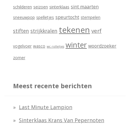
sint maarten
schilderen
seizoen
sinterklaas
speurtocht
sneeuwpop
spelletjes
stempelen
tekenen
verf
stiften
strijkkralen
winter
woordzoeker
vogelvoer
wasco
wc rolletjes
zomer
Meest recente berichten
Last Minute Lampion
Sinterklaas Krans Van Pepernoten