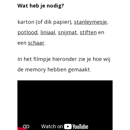
Wat heb je nodig?
karton (of dik papier),
stanleymesje
,
potlood
,
liniaal
,
snijmat
,
stiften
en
een
schaar
.
In het filmpje hieronder zie je hoe wij
de memory hebben gemaakt.