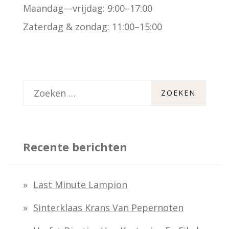
Maandag—vrijdag: 9:00–17:00
Zaterdag & zondag: 11:00–15:00
Z
o
e
k
Recente berichten
e
n
Last Minute Lampion
n
Sinterklaas Krans Van Pepernoten
a