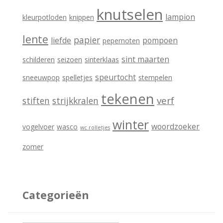
knutselen
lampion
kleurpotloden
knippen
lente
papier
liefde
pompoen
pepernoten
sint maarten
schilderen
seizoen
sinterklaas
speurtocht
sneeuwpop
spelletjes
stempelen
tekenen
verf
stiften
strijkkralen
winter
woordzoeker
vogelvoer
wasco
wc rolletjes
zomer
Categorieën
C